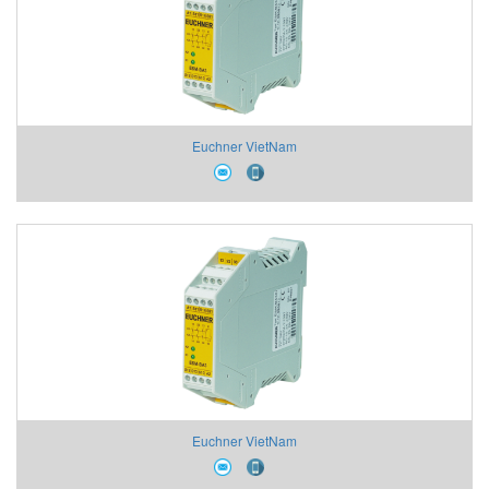
Euchner VietNam
Euchner VietNam