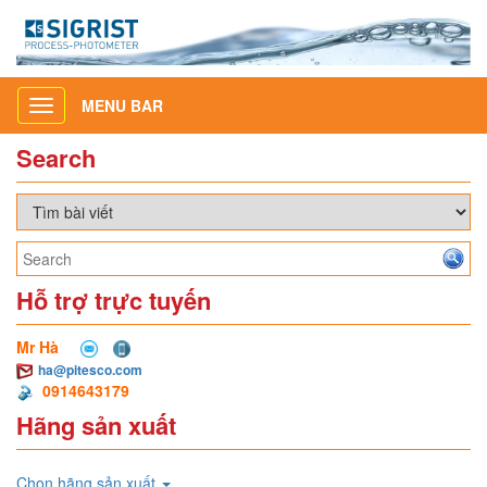
MENU BAR
Toggle
navigation
Search
Hỗ trợ trực tuyến
Mr Hà
ha@pitesco.com
0914643179
Hãng sản xuất
Chọn hãng sản xuất