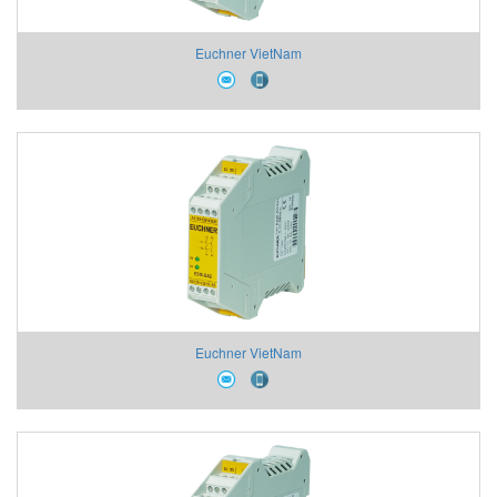
Euchner VietNam
Euchner VietNam