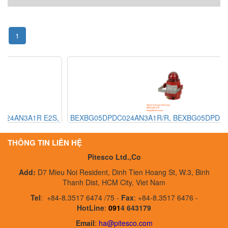
1
,
BEXBG05DPDC024AN3A1R/R, BEXBG05DPDC024AN3A1R/R
M
E2S, Đèn cảnh báo BEXBG05DPDC024AN3A1R/R, Đại lý E2S
tại Việt Nam
THÔNG TIN LIÊN HỆ
Pitesco Ltd.,Co
Add:
D7 Mieu Noi Resident, Dinh Tien Hoang St, W.3, Binh
Thanh Dist, HCM City, Viet Nam
Tel
:
+84-8.3517 6474 /75 -
Fax
:
+84-8.3517 6476 -
HotLine
:
091
4 643179
Email
:
ha@pitesco.com