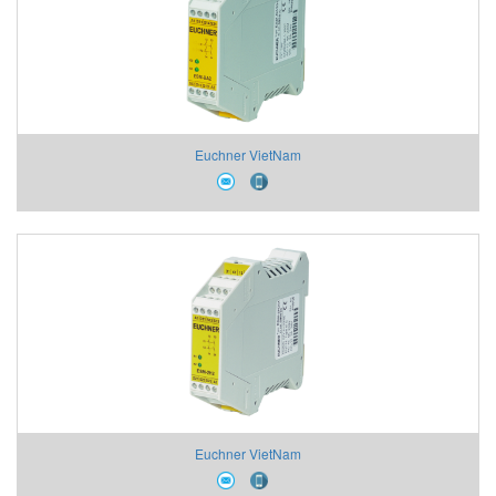
Euchner VietNam
Euchner VietNam