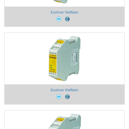
Euchner VietNam
Euchner VietNam